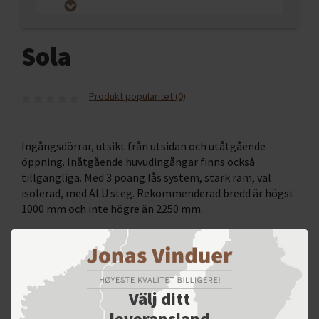
Sola
Produkt popularitet (0)
Ingångsdörrar, utsikt från utsidan och utåtgående
öppning. Inåtgående huvudingångar finns också
tillgängliga. Med 3 poäng lås system, stark ram, väl
isolerad, med ALU steg. Rekommenderad bredd är högst
1000 mm och inte högre än 2250 mm.
VÄLJ INSTÄLLNINGARNA
Välj ditt
leveransland