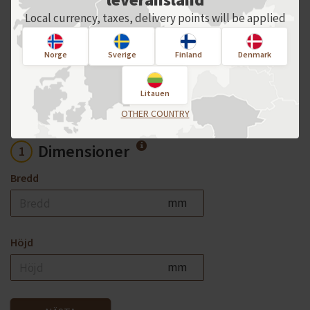
För en enskild order, var god kontakta
Local currency, taxes, delivery points will be applied
oss direkt!
Norge
Sverige
Finland
Denmark
Produktval
Litauen
OTHER COUNTRY
Dimensioner
1
Bredd
mm
Höjd
mm