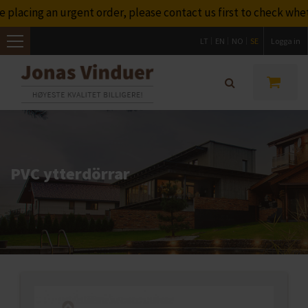
lacing an urgent order, please contact us first to check wheth
LT
EN
NO
SE
Logga in
Toggle
navigation
PVC ytterdörrar