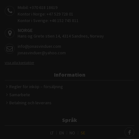
Mobil:
+370 618 18619
Kontor i Norge:
+47 529 728 01
Kontor i Sverige:
+46 152 745 811
NORGE
Hans og Grete stien 14, 4314 Sandnes, Norway
info@jonasvinduer.com
jonasvinduer@yahoo.com
visa alla kontakter
Information
Regler för inköp – försäljning
Samarbete
Betalning och leverans
Språk
LT
EN
NO
SE