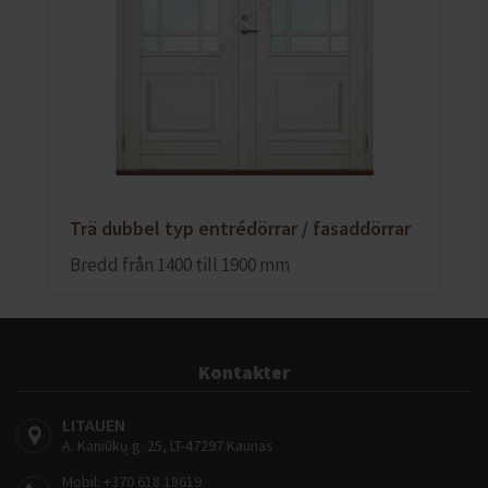
Trä dubbel typ entrédörrar / fasaddörrar
Bredd från 1400 till 1900 mm
Kontakter
LITAUEN
A. Kaniūkų g. 25, LT-47297 Kaunas
Mobil:
+370 618 18619