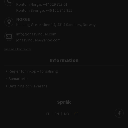
Kontor i Norge:
+47 529 728 01
Kontor i Sverige:
+46 152 745 811
NORGE
Hans og Grete stien 14, 4314 Sandnes, Norway
info@jonasvinduer.com
jonasvinduer@yahoo.com
visa alla kontakter
Information
Regler för inköp – försäljning
Samarbete
Betalning och leverans
Språk
LT
EN
NO
SE