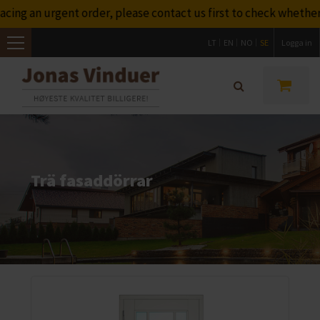
ing an urgent order, please contact us first to check whether 
LT
EN
NO
SE
Logga in
Toggle
navigation
Trä fasaddörrar