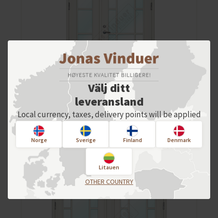
Välj ditt
leveransland
Local currency, taxes, delivery points will be applied
Trä 1.5 typ entrédörrar / fasaddörrar
Bredd från 1200 till 1500 mm
Norge
Sverige
Finland
Denmark
Litauen
OTHER COUNTRY