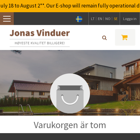
18 to August 2**. Our E-shop will remain fully operational duri
LT
EN
NO
SE
Logga in
Toggle
navigation
Varukorgen är tom