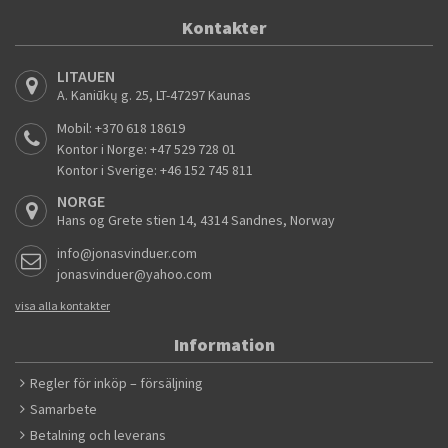
Kontakter
LITAUEN
A. Kaniūkų g. 25, LT-47297 Kaunas
Mobil:
+370 618 18619
Kontor i Norge:
+47 529 728 01
Kontor i Sverige:
+46 152 745 811
NORGE
Hans og Grete stien 14, 4314 Sandnes, Norway
info@jonasvinduer.com
jonasvinduer@yahoo.com
visa alla kontakter
Information
Regler för inköp – försäljning
Samarbete
Betalning och leverans