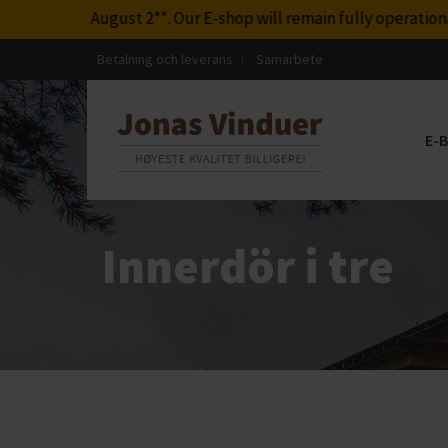
to August 2**. Our E-shop will remain fully operational during 
Betalning och leverans
Samarbete
E-
Innerdör i tre