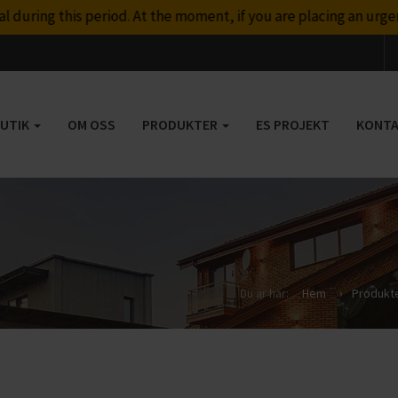
this period. At the moment, if you are placing an urgent order
BUTIK
OM OSS
PRODUKTER
ES PROJEKT
KONTA
Du är här:
Hem
›
Produkt