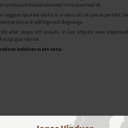
att producera tröskel använder vi trä av en real ek.
äggens tjocklek därför är vi säkra att de passar perfekt. De
ktive dörrar är pålitliga och långvariga.
 eller skapa sitt projekt. Vi kan erbjuda även trapetsoi
rostat glas i dörrar.
erdörrar behöver vi att veta: