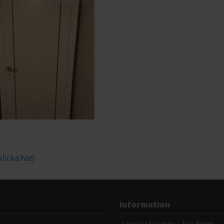
licka här)
Information
Regler för inköp – försäljning