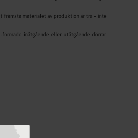
t främsta materialet av produktion är trä – inte
d-formade inåtgående eller utåtgående dörrar.