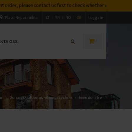
, please contact us first to check whether we will be able to d
Plats:
Nepasirinkta
LT
EN
NO
SE
Logga in
KTA OSS
er
›
Dörrar, skjutdörrar, vikningssystem
›
Innerdör i tre