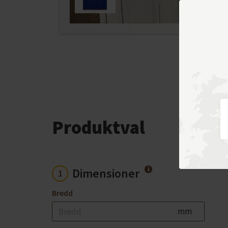
Produktval
Dimensioner
1
Bredd
mm