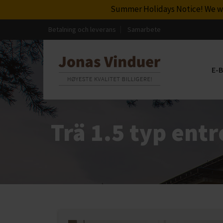
Summer Holidays Notice! We will be 
Betalning och leverans
Samarbete
E-
Trä 1.5 typ entr