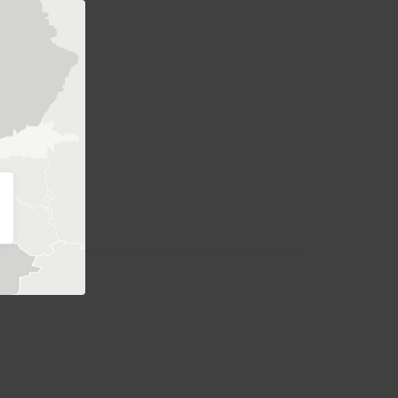
NA
rder, var god
rekt!