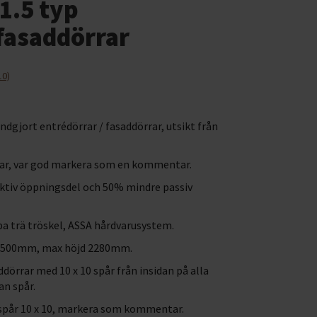
 1.5 typ
fasaddörrar
10)
andgjort entrédörrar / fasaddörrar, utsikt från
ar, var god markera som en kommentar.
ktiv öppningsdel och 50% mindre passiv
ba trä tröskel, ASSA hårdvarusystem.
1500mm, max höjd 2280mm.
dörrar med 10 x 10 spår från insidan på alla
an spår.
 spår 10 x 10, markera som kommentar.