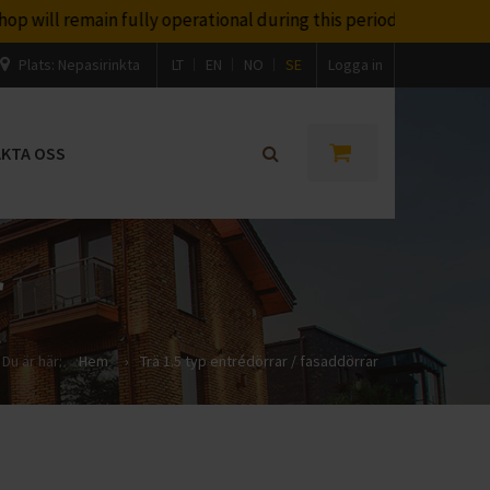
ll remain fully operational during this period. At the moment, 
Plats:
Nepasirinkta
LT
EN
NO
SE
Logga in
KTA OSS
r
Du är här:
Hem
›
Trä 1.5 typ entrédörrar / fasaddörrar