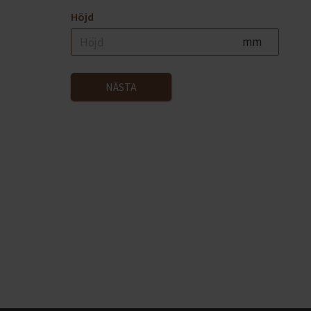
Höjd
mm
NÄSTA