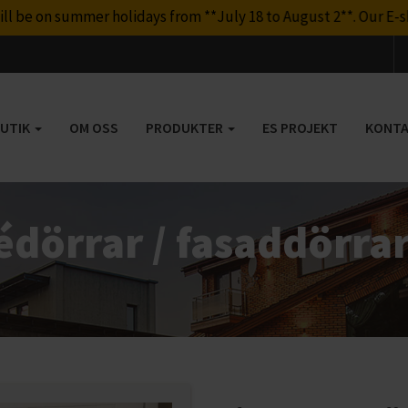
on summer holidays from **July 18 to August 2**. Our E-shop wi
BUTIK
OM OSS
PRODUKTER
ES PROJEKT
KONTA
édörrar / fasaddörra