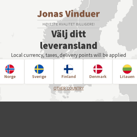
VÄLJ INSTÄLLNINGAR
Välj ditt
leveransland
För en enskild o
Local currency, taxes, delivery points will be applied
kontakta oss di
Norge
Sverige
Finland
Denmark
Litauen
OTHER COUNTRY