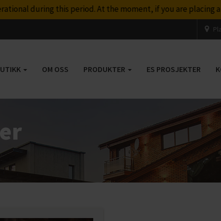
l during this period. At the moment, if you are placing an urge
Pl
BUTIKK
OM OSS
PRODUKTER
ES PROSJEKTER
K
er