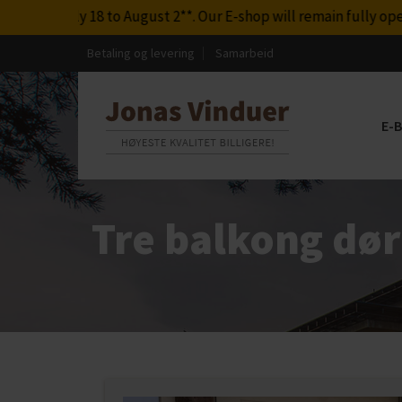
July 18 to August 2**. Our E-shop will remain fully operationa
Betaling og levering
Samarbeid
E-
Tre balkong dør