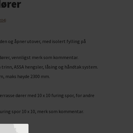
dører
204)
siden og åpner utover, med isolert fylling på
 dører, vennligst merk som kommentar.
 trinn, ASSA hengsler, låsing og håndtak system.
m, maks høyde 2300 mm.
errasse dører med 10 x 10 furing spor, for andre
 furing spor 10 x 10, merk som kommentar.