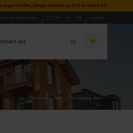
nt order, please contact us first to check whether we will be 
assering:
Nepasirinkta
LT
EN
NO
SE
Logg Inn
ONTAKT OSS
Du er her:
Hjem
›
Tre balkong dører