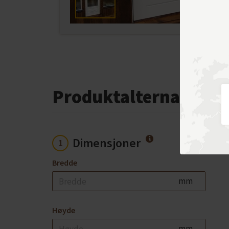
Produktalternativer
Dimensjoner
1
Bredde
mm
Høyde
mm