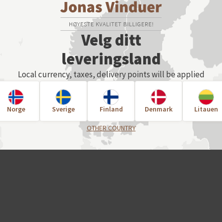
VELG INNSTILLINGENE
Velg ditt
For en individuel
leveringsland
vennligst konta
Local currency, taxes, delivery points will be applied
Norge
Sverige
Finland
Denmark
Litauen
OTHER COUNTRY