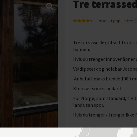
Tre terrasse
Produkt popularitet (
Tre terrasse dør, utsikt fra ut
bunnen.
Hvis du trenger innover åpner
Veldig sterk og holdbar Jatoba
Anbefalt maks bredde 1000 m
Bremser som standard.
For Norge, som standard, tre t
land uten spor.
Hvis du trenger / trenger ikke