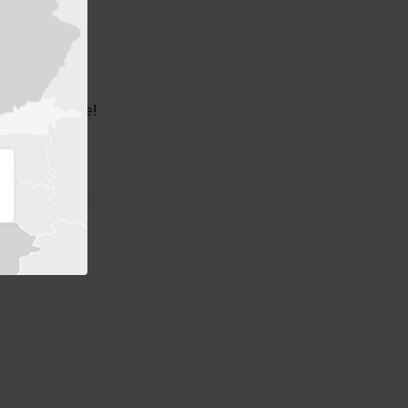
l bestilling,
kt oss direkte!