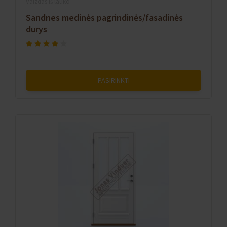
Vaizdas iš lauko
Sandnes medinės pagrindinės/fasadinės
durys
PASIRINKTI