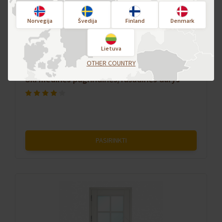
Norvegija
Švedija
Finland
Denmark
Lietuva
OTHER COUNTRY
Vaizdas iš lauko
Ski medinės pagrindinės/fasadinės durys
PASIRINKTI