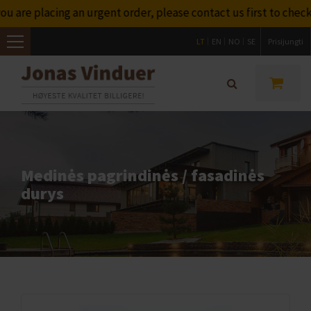
ng an urgent order, please contact us first to check whether w
LT
EN
NO
SE
Prisijungti
Toggle
navigation
Medinės pagrindinės / fasadinės
durys