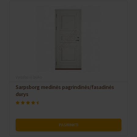
Vaizdas iš lauko
Sarpsborg medinės pagrindinės/fasadinės
durys
PASIRINKTI