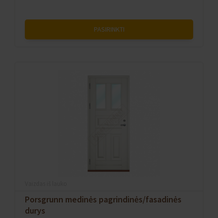
PASIRINKTI
Vaizdas iš lauko
Porsgrunn medinės pagrindinės/fasadinės
durys