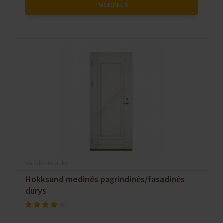
PASIRINKTI
Vaizdas iš lauko
Hokksund medinės pagrindinės/fasadinės
durys