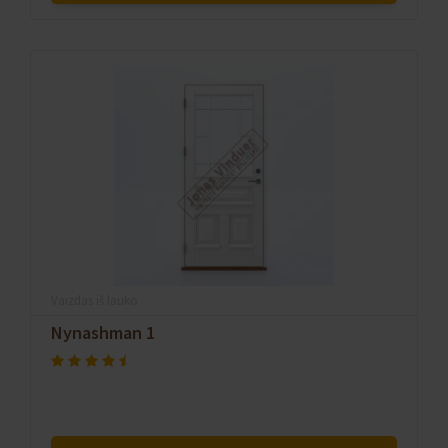
Vaizdas iš lauko
Nynashman 1