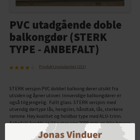
PVC utadgående doble
balkongdør (STERK
TYPE - ANBEFALT)
Produkt popularitet (251)
STERK versjon PVC dobbel balkong dører utsikt fra
utsiden og åpner utover. Innvendige balkongdører er
også tilgjengelig. Fullt glass. STERK versjon: med
utvendig dørtype lås, hengsler, håndtak, lås, sterkere
ramme. Høy kvalitet og holdbar type med ALU-trinn.
Anbefalt bredde er ikke mer enn 2000 mm og ikke høyere
enn 2300 mm. Hvis dørene er større enn 1600 mm
automatisk, kommer det med håndtaksbremser.