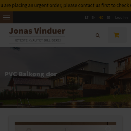
re placing an urgent order, please contact us first to check w
LT
EN
NO
SE
Logg Inn
Toggle
navigation
PVC Balkong dør