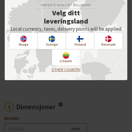
Velg ditt
leveringsland
VELG INNSTILLINGENE
Local currency, taxes, delivery points will be applied
Norge
Sverige
Finland
Denmark
For en individuell bestilling, vennligst
kontakt oss direkte!
Litauen
OTHER COUNTRY
Produktalternativer
Dimensjoner
1
Bredde
mm