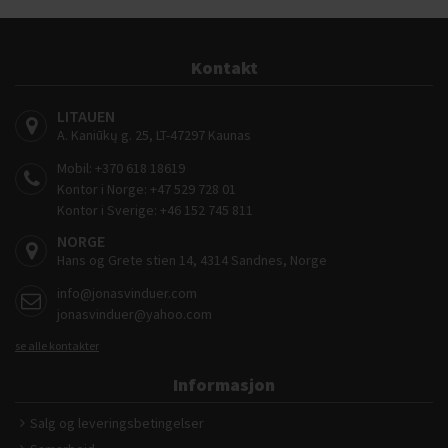
Kontakt
LITAUEN
A. Kaniūkų g. 25, LT-47297 Kaunas
Mobil:
+370 618 18619
Kontor i Norge:
+47 529 728 01
Kontor i Sverige:
+46 152 745 811
NORGE
Hans og Grete stien 14, 4314 Sandnes, Norge
info@jonasvinduer.com
jonasvinduer@yahoo.com
se alle kontakter
Informasjon
Salg og leveringsbetingelser